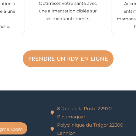
Optimisez votre santé avec
lation à
Acco
une alimentation ciblée sur
ce à une
enfant
les micronutriments.
mamans 
elle.
PRENDRE UN RDV EN LIGNE
8 Rue de la Poste 22970
Ploumagoar
Polyclinique du Trégor 22300
@gmail.com
Lannion