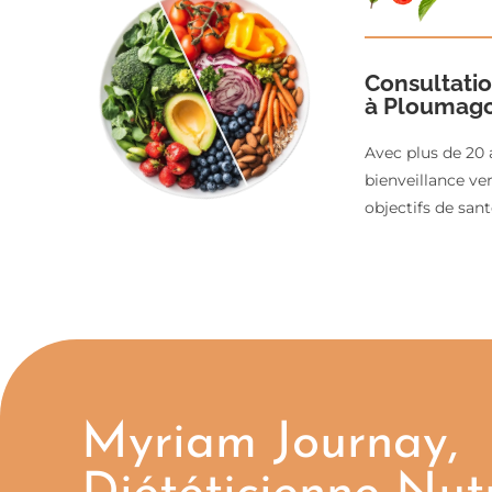
Consultatio
à Ploumago
Avec plus de 20 
bienveillance ve
objectifs de san
Myriam Journay,